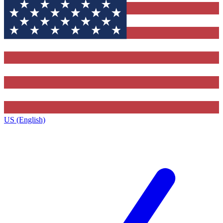
US (English)