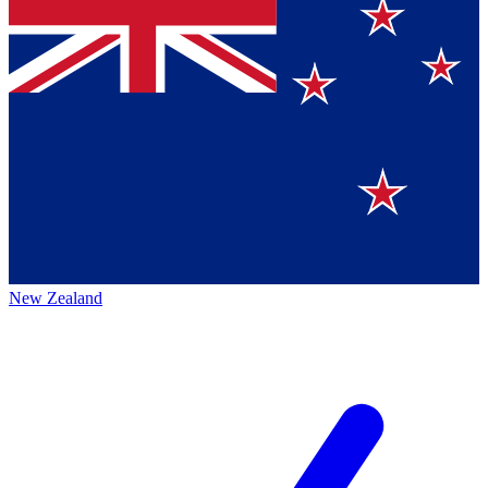
New Zealand