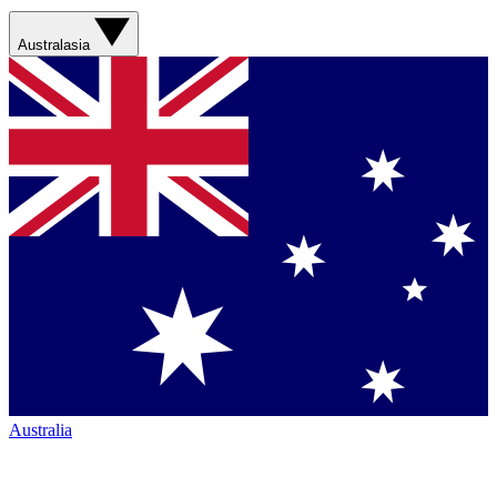
Australasia
Australia