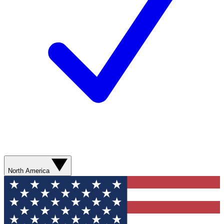
North America