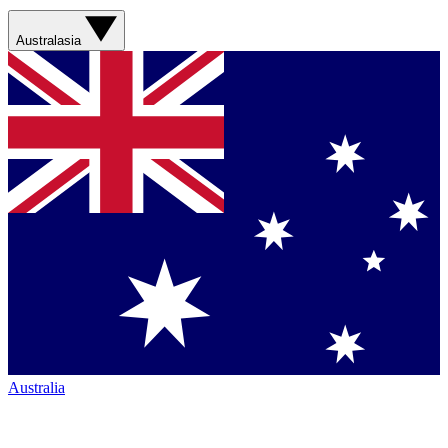
Australasia
Australia