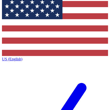
US (English)