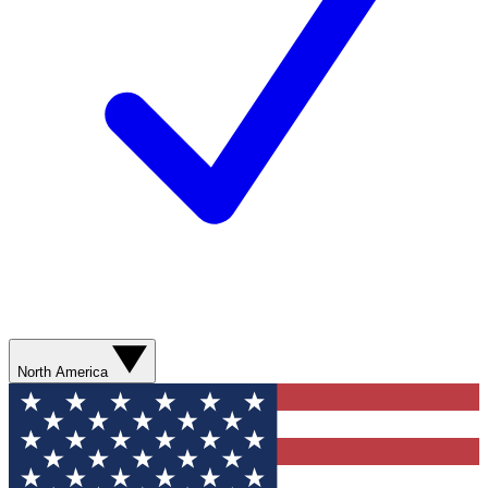
North America