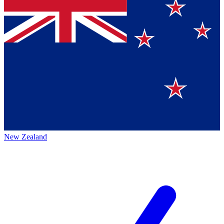
New Zealand