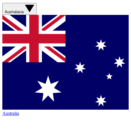
Australasia
Australia