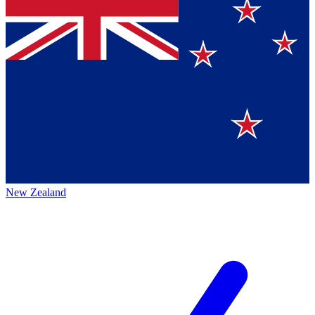
New Zealand