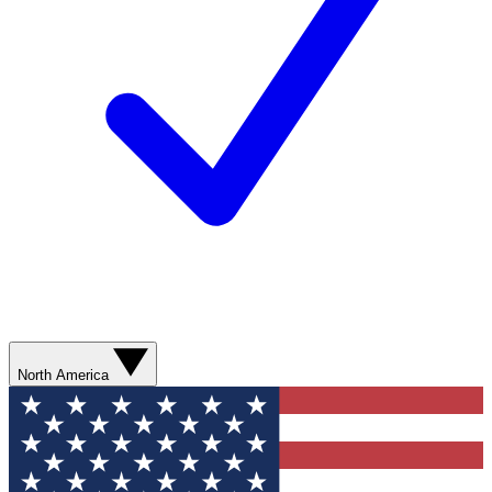
North America