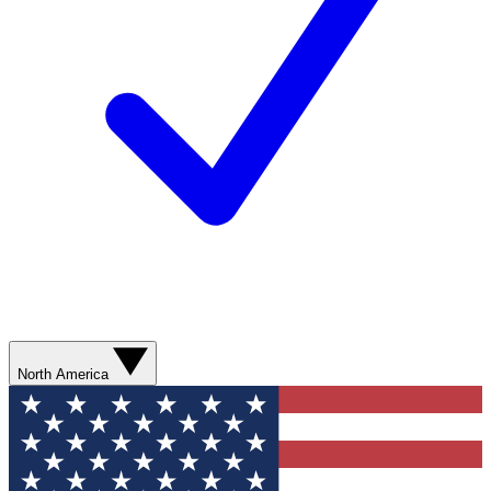
North America