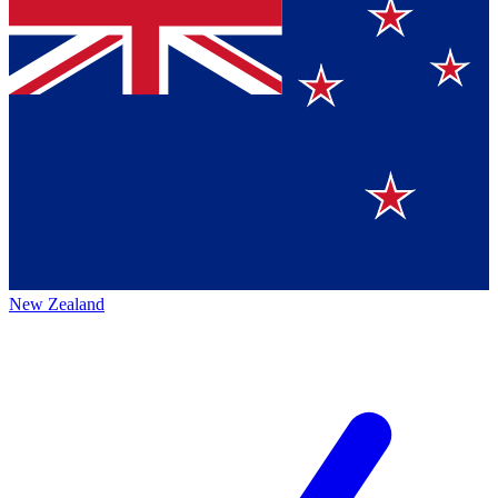
New Zealand