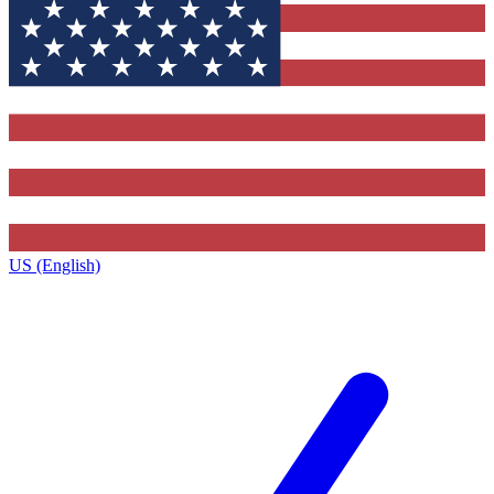
US (English)