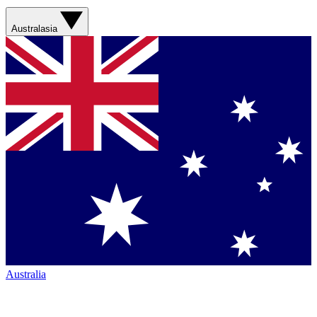
Australasia
Australia