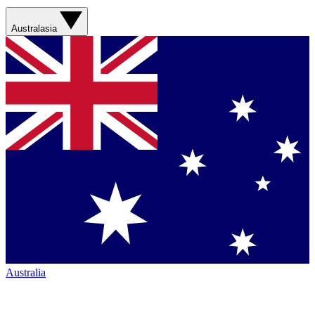
Australasia
Australia