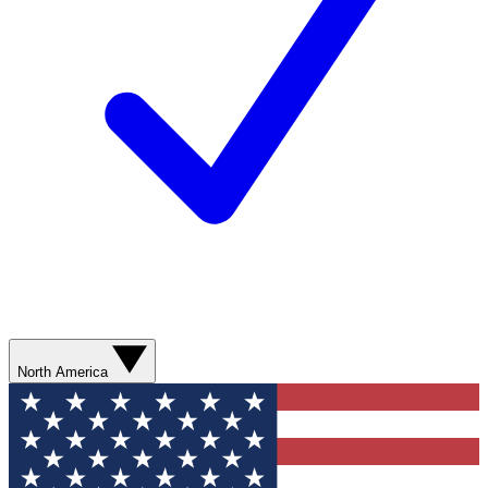
North America