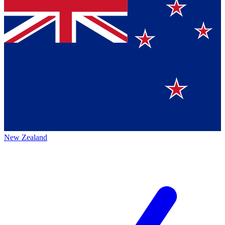
New Zealand