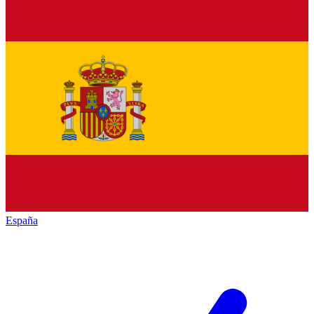
España