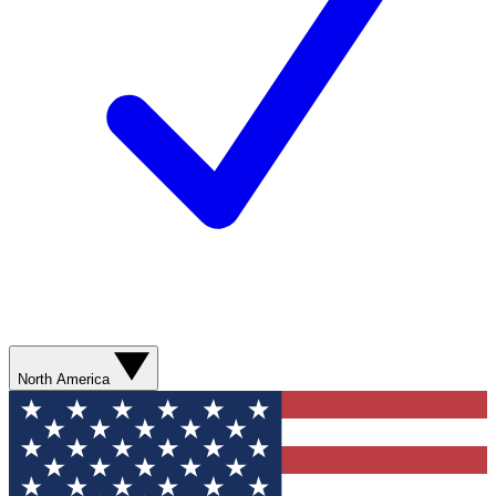
North America