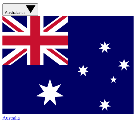
Australasia
Australia