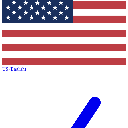
US (English)