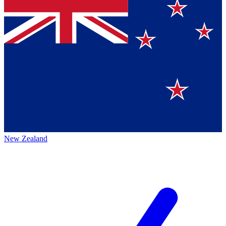
New Zealand