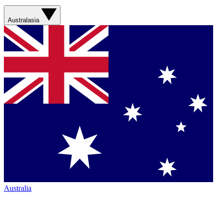
Australasia
Australia