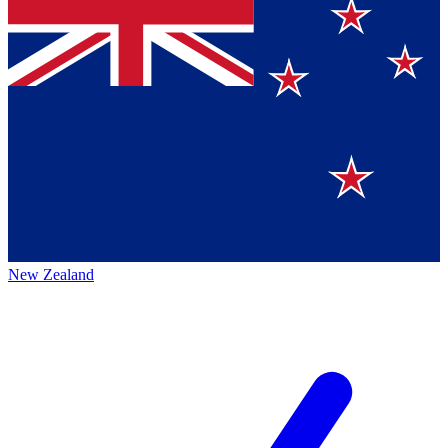
New Zealand