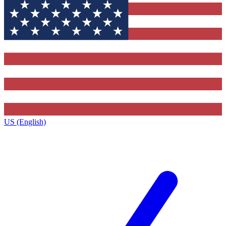
US (English)