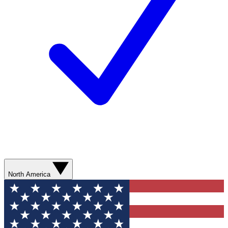
North America