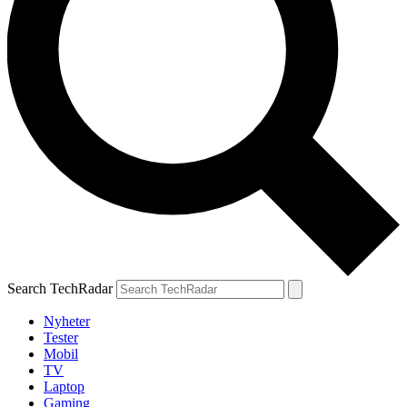
Search TechRadar
Nyheter
Tester
Mobil
TV
Laptop
Gaming