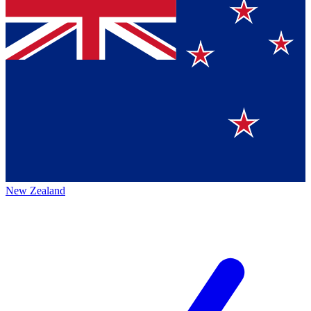
New Zealand