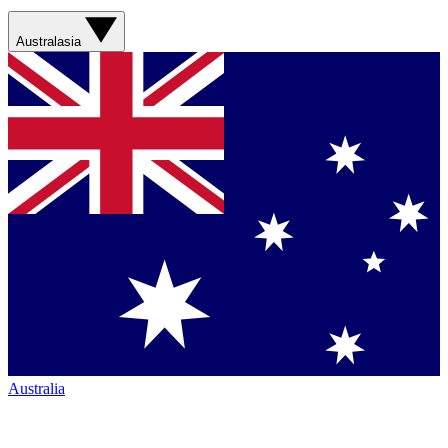
Australasia
Australia