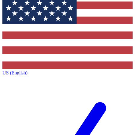
US (English)