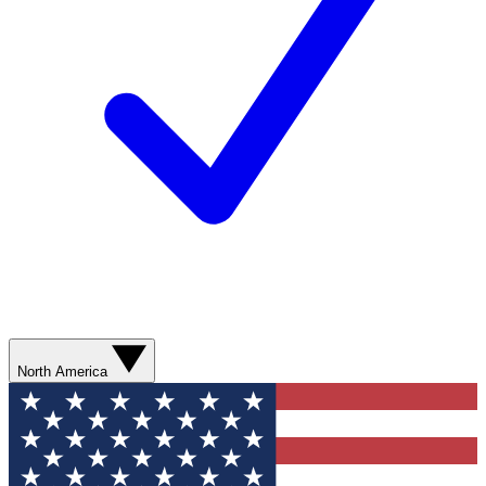
North America