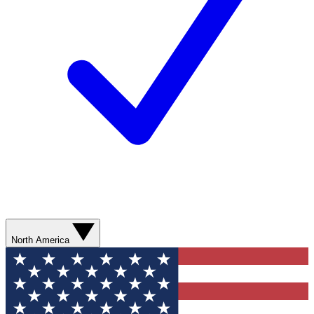
North America