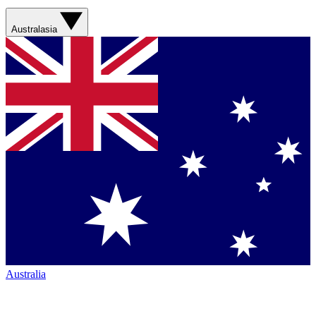
Australasia
Australia