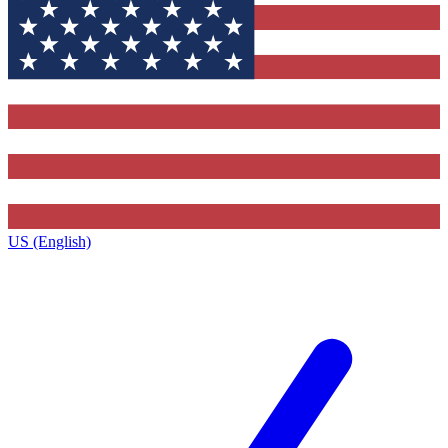
US (English)