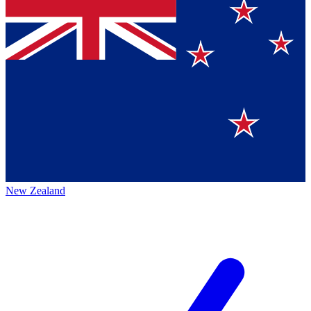
New Zealand