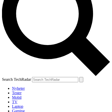
Search TechRadar
Nyheter
Tester
Mobil
TV
Laptop
Gaming