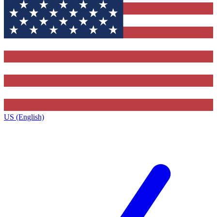
US (English)