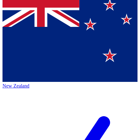
New Zealand