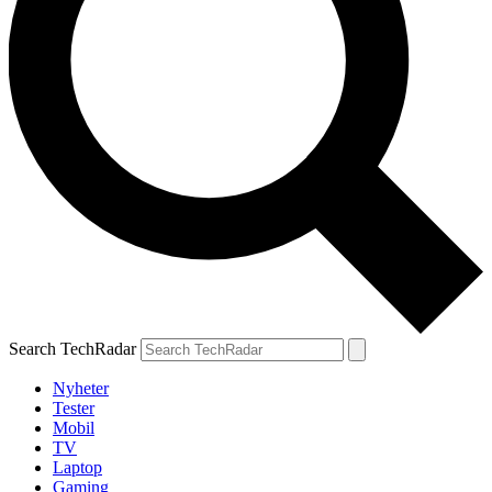
Search TechRadar
Nyheter
Tester
Mobil
TV
Laptop
Gaming