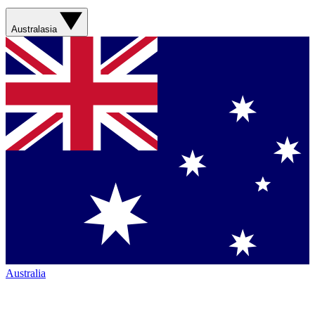
Australasia
Australia