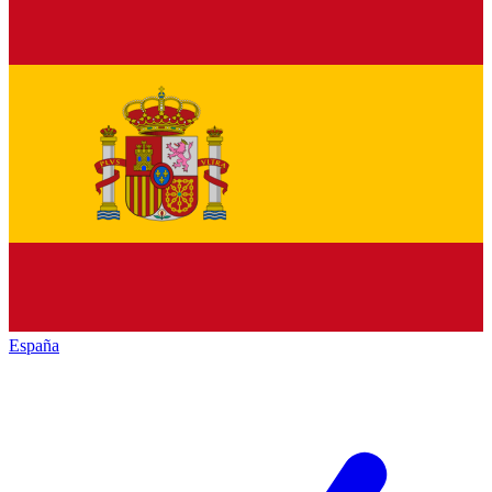
España