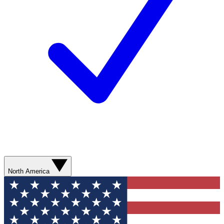
North America