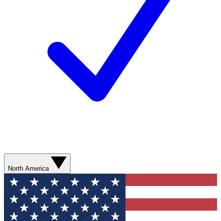
North America