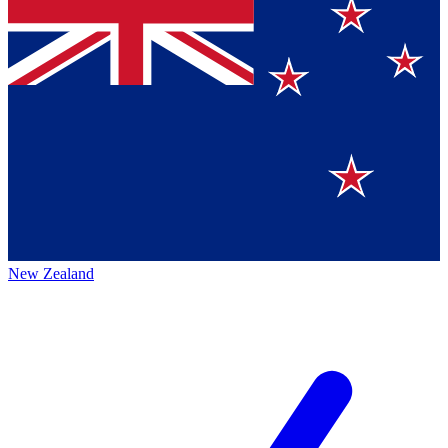
New Zealand