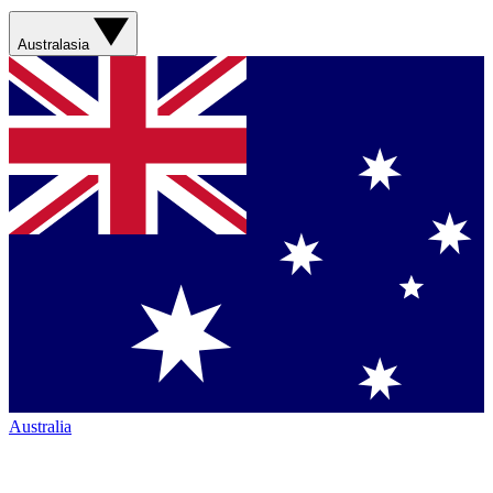
Australasia
Australia