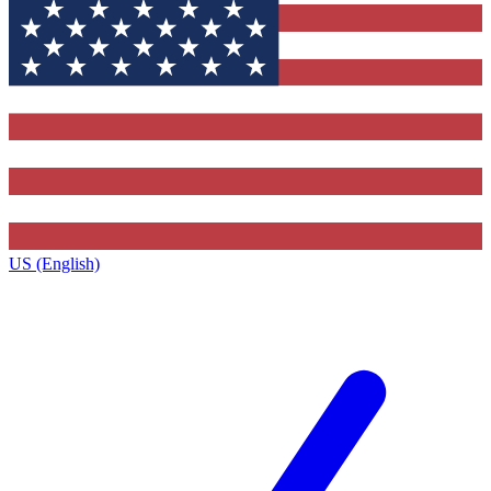
US (English)