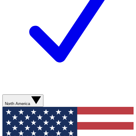
North America