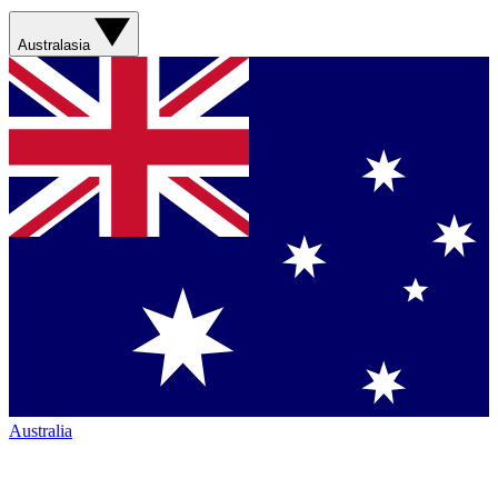
Australasia
Australia