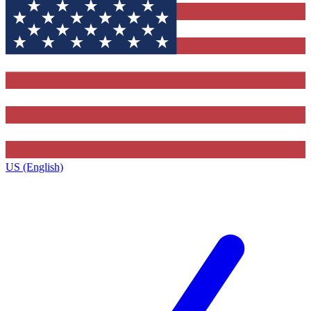
US (English)