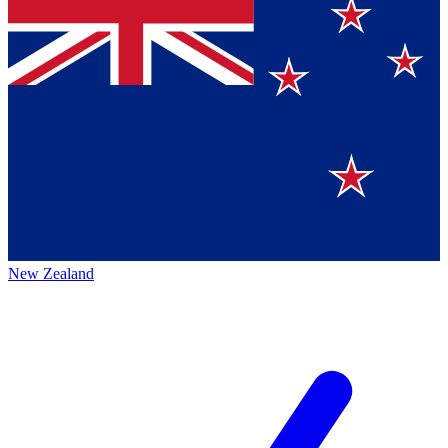
New Zealand