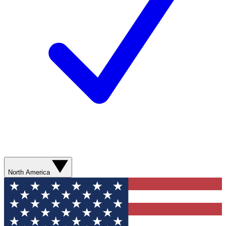
North America