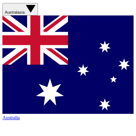
Australasia
Australia