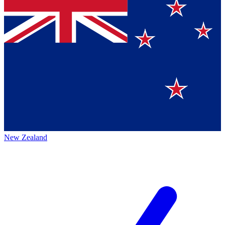
New Zealand