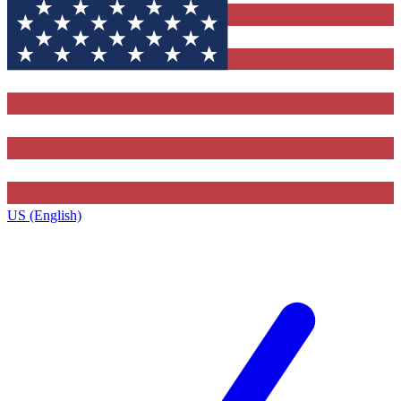
US (English)