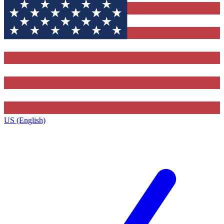
US (English)