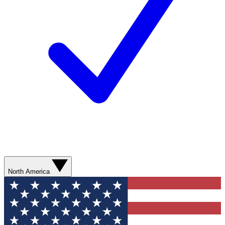
North America