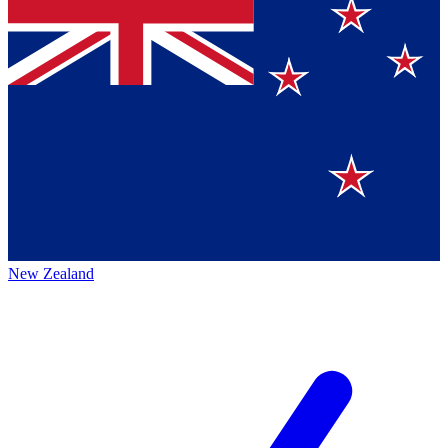
New Zealand