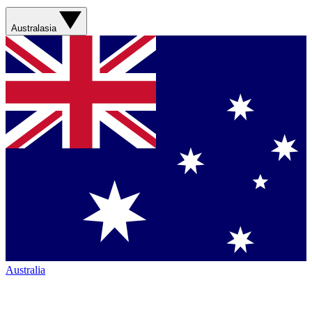
Australasia
Australia