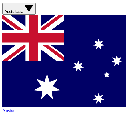
Australasia
Australia