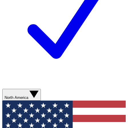
North America