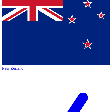
New Zealand