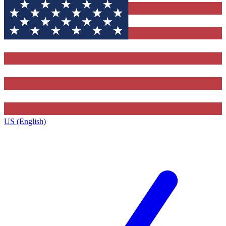
US (English)