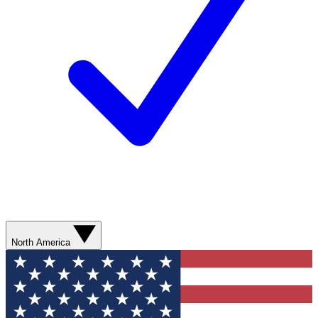
North America