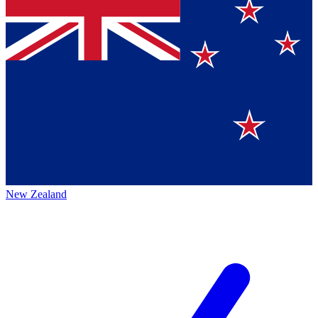
New Zealand