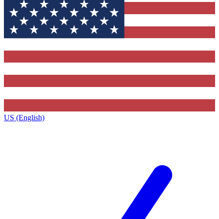
US (English)