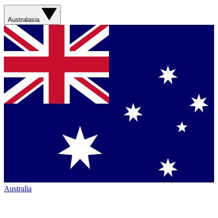
Australasia
Australia