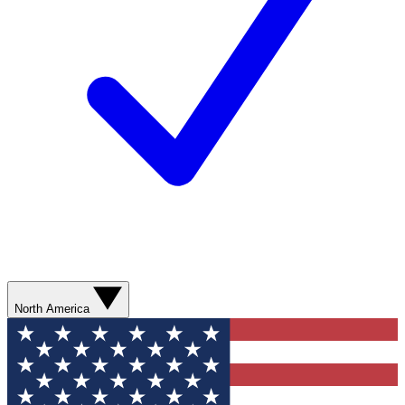
North America