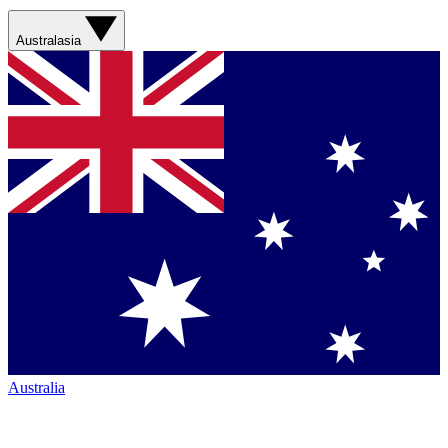
Australasia
Australia