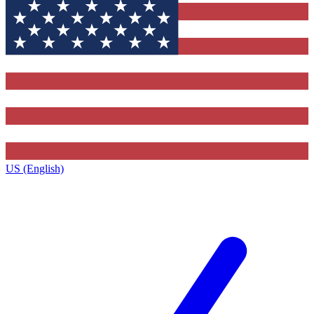
US (English)