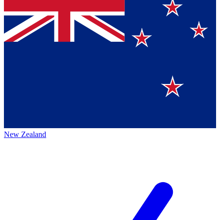
New Zealand