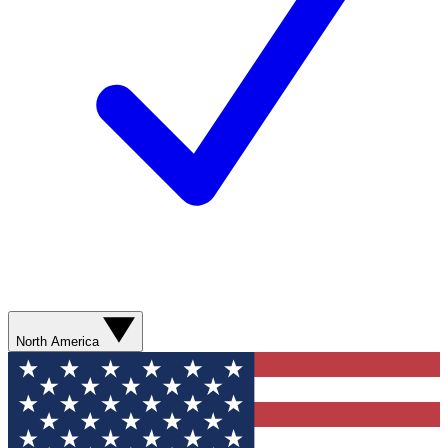
North America