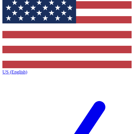
US (English)