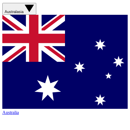
Australasia
Australia