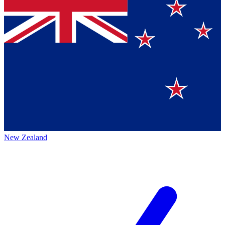
New Zealand