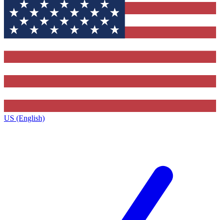
US (English)