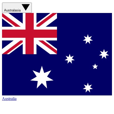
Australasia
Australia