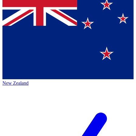
New Zealand