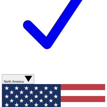
North America