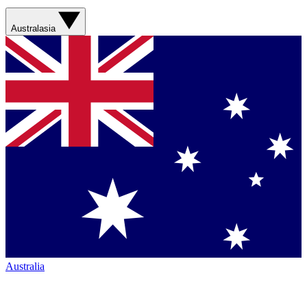
Australasia
Australia