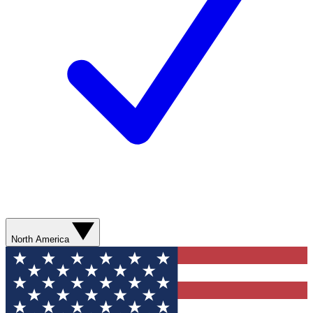
North America