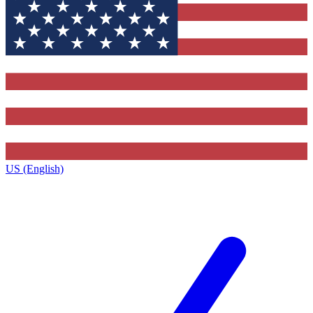
US (English)