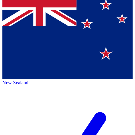
New Zealand