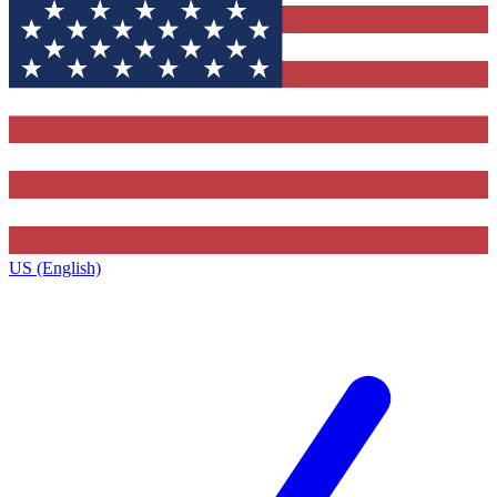
US (English)