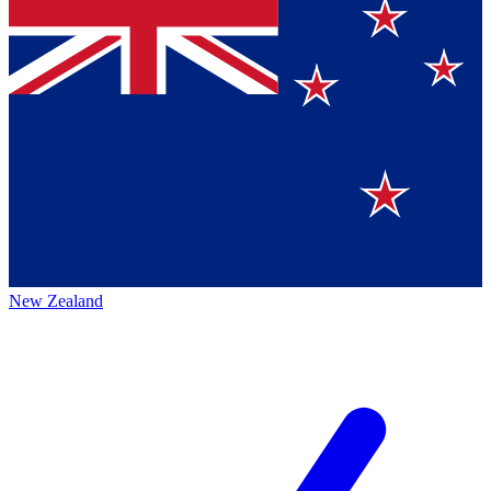
New Zealand