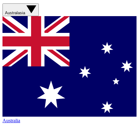
Australasia
Australia