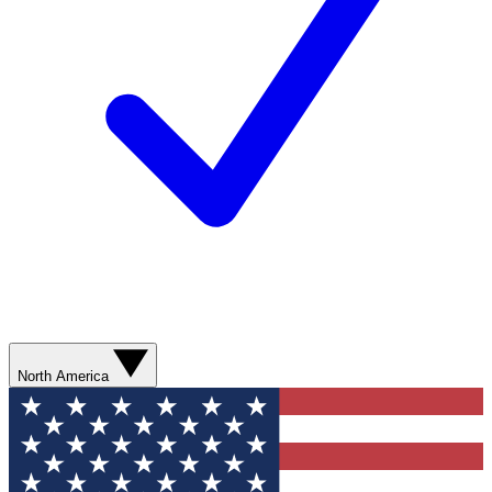
North America