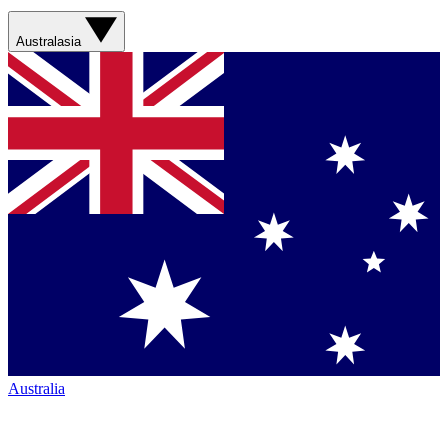
Australasia
Australia