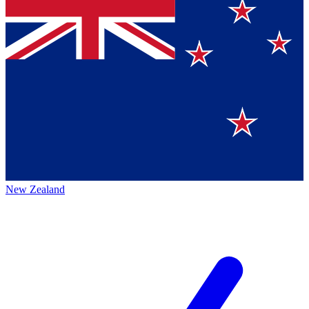
New Zealand