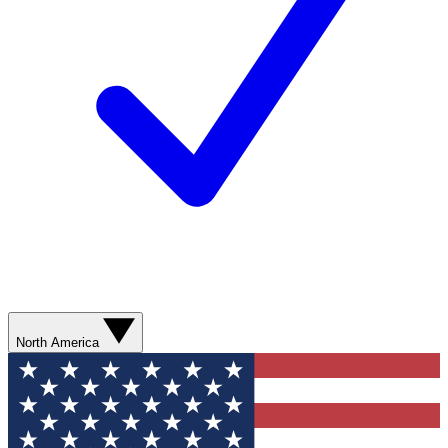
North America