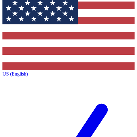
US (English)