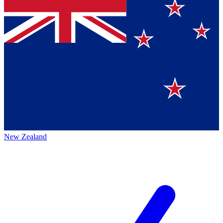
New Zealand