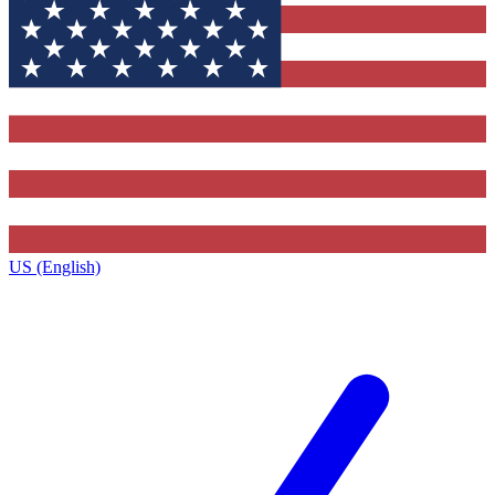
US (English)