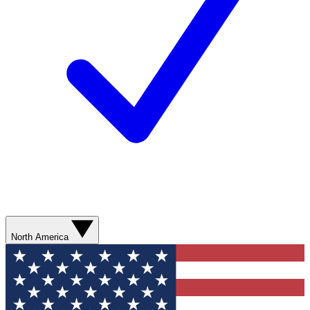
North America