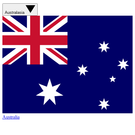
Australasia
Australia