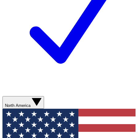
North America