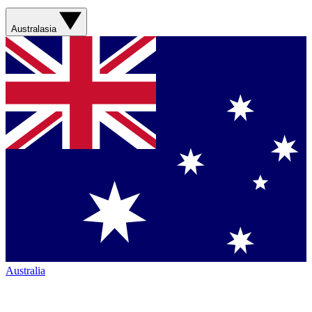
Australasia
Australia