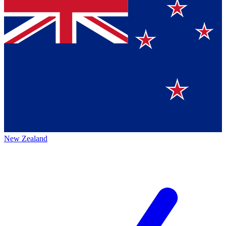
New Zealand