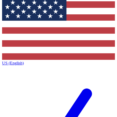
US (English)