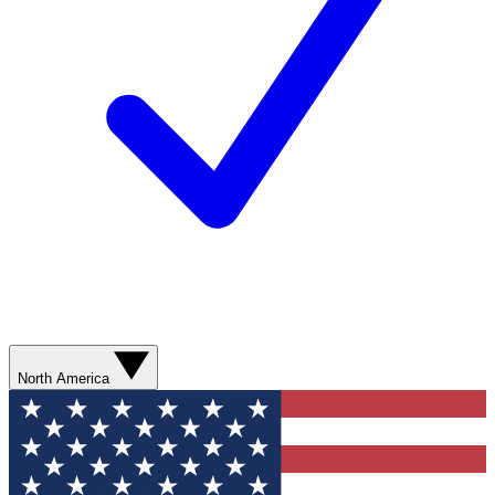
North America