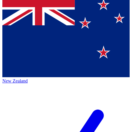
New Zealand