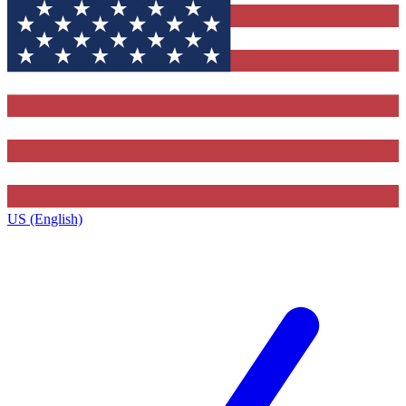
US (English)