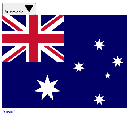
Australasia
Australia