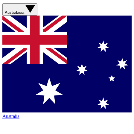
Australasia
Australia