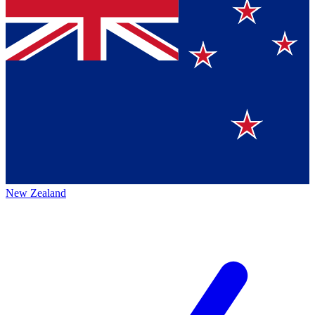
New Zealand