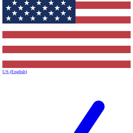
US (English)