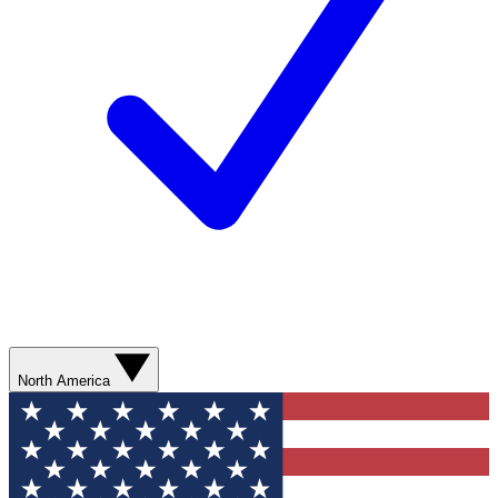
North America