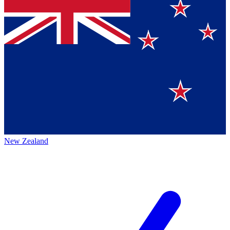
New Zealand