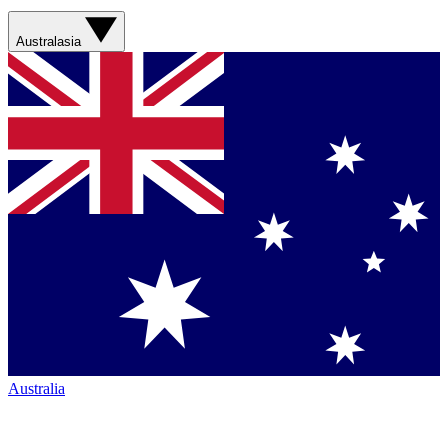
Australasia
Australia