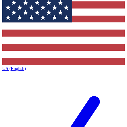
US (English)