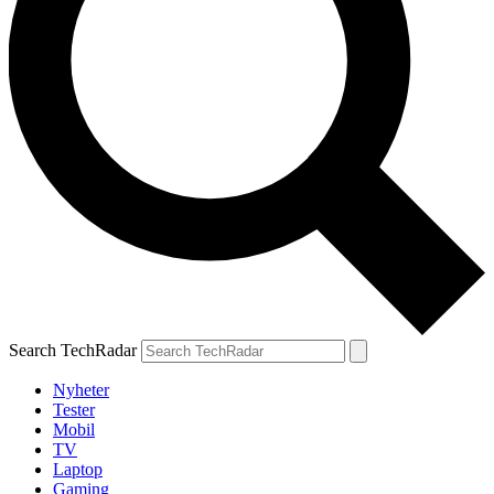
Search TechRadar
Nyheter
Tester
Mobil
TV
Laptop
Gaming