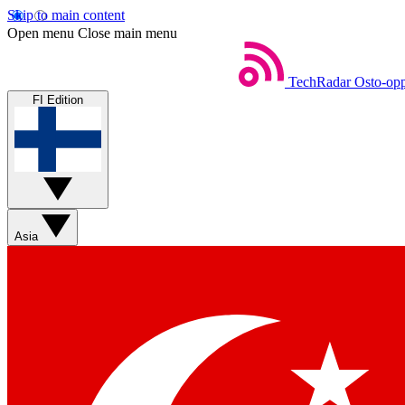
Skip to main content
Open menu
Close main menu
TechRadar
Osto-opp
FI Edition
Asia