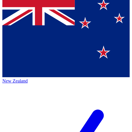
New Zealand