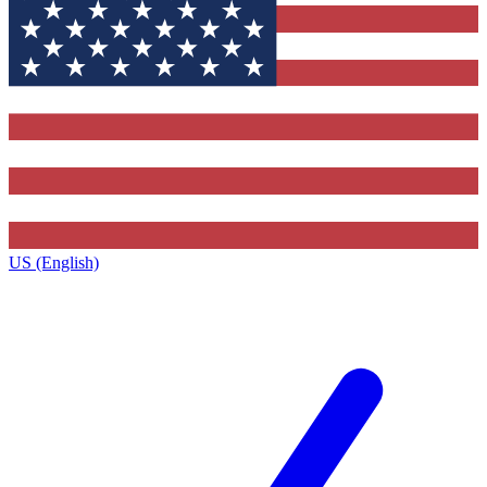
US (English)