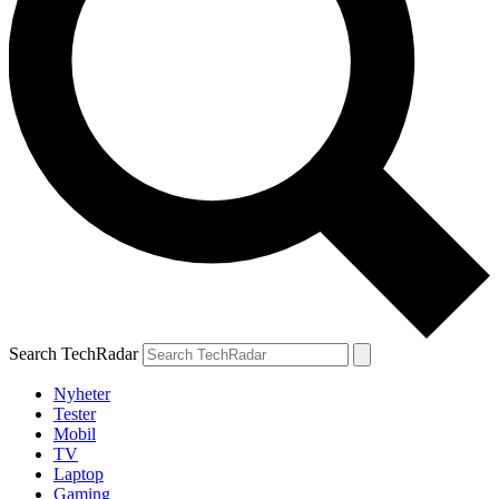
Search TechRadar
Nyheter
Tester
Mobil
TV
Laptop
Gaming