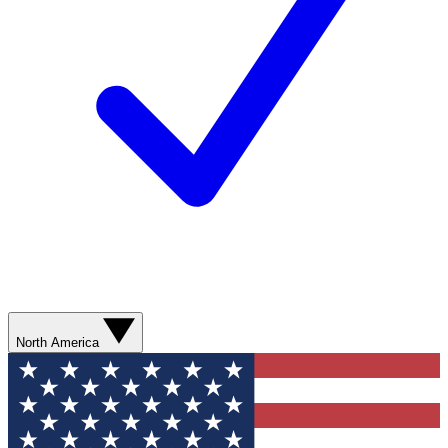
North America