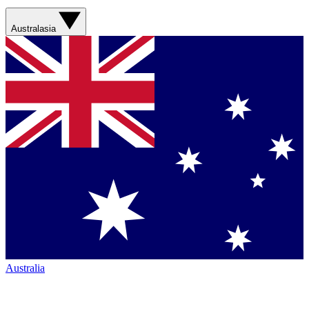
Australasia
Australia