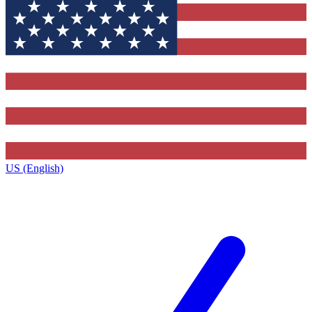
US (English)