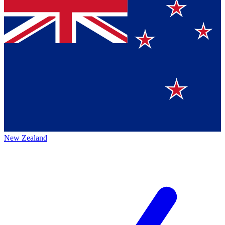
New Zealand