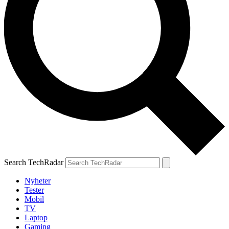
Search TechRadar
Nyheter
Tester
Mobil
TV
Laptop
Gaming