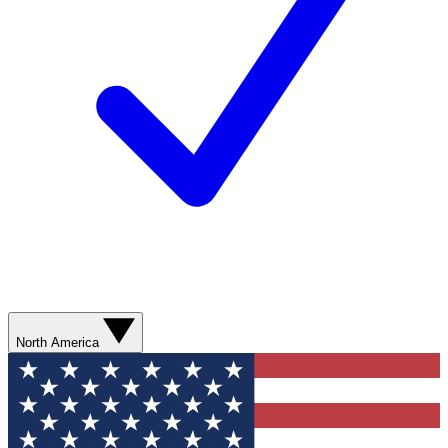
North America