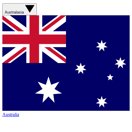
Australasia
Australia