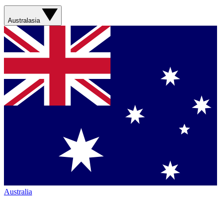
Australasia
Australia