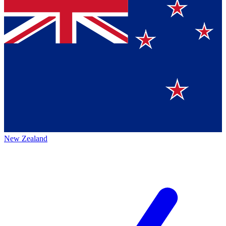
New Zealand