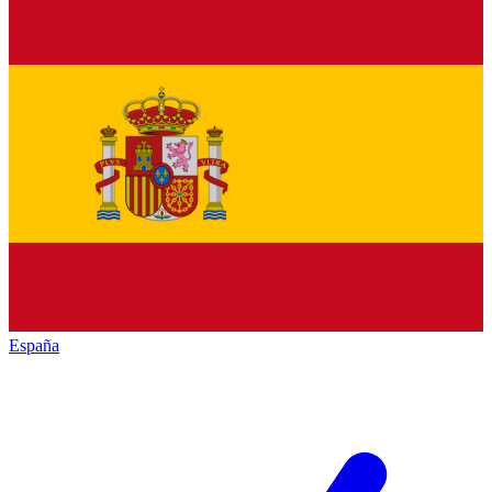
España