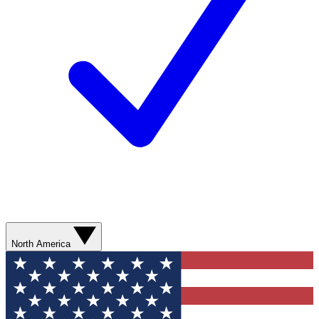
North America