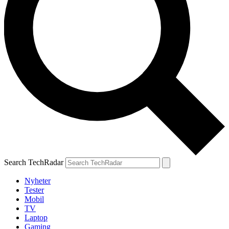
Search TechRadar
Nyheter
Tester
Mobil
TV
Laptop
Gaming