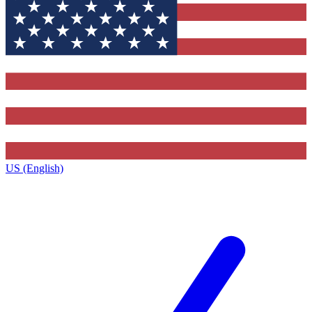
US (English)