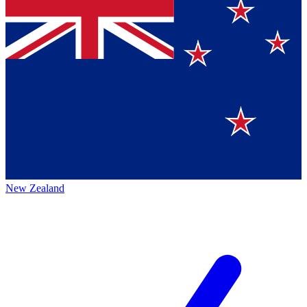
New Zealand