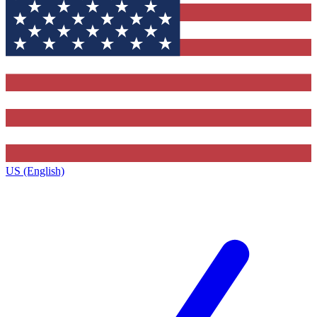
US (English)