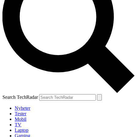
Search TechRadar
Nyheter
Tester
Mobil
TV
Laptop
Gaming