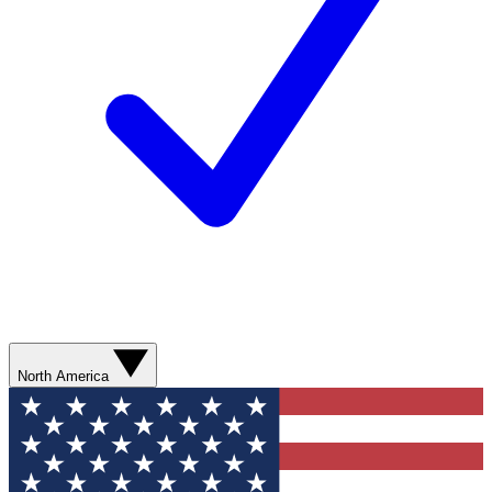
North America