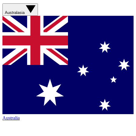
Australasia
Australia