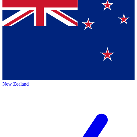
New Zealand