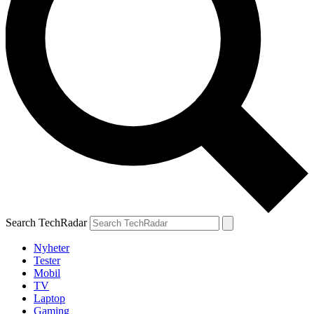
Search TechRadar
Nyheter
Tester
Mobil
TV
Laptop
Gaming