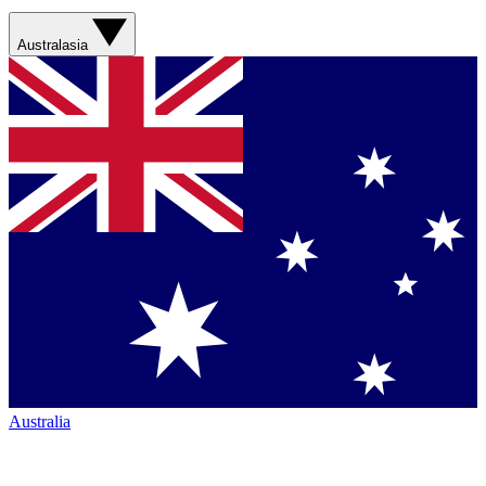
Australasia
Australia