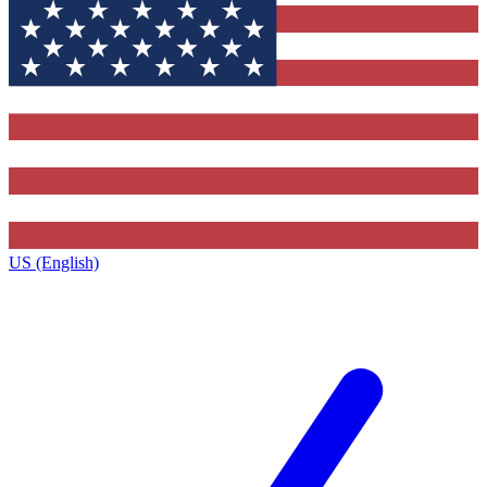
US (English)