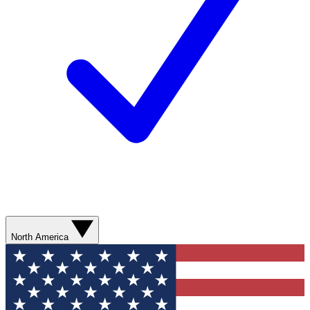
North America