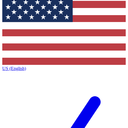
US (English)