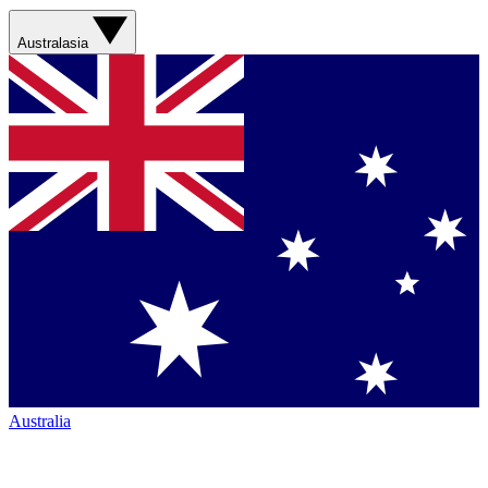
Australasia
Australia