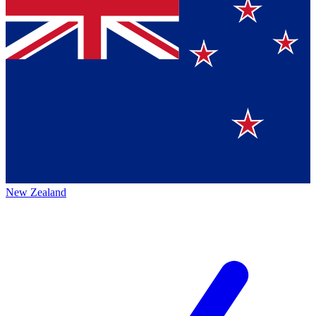
New Zealand