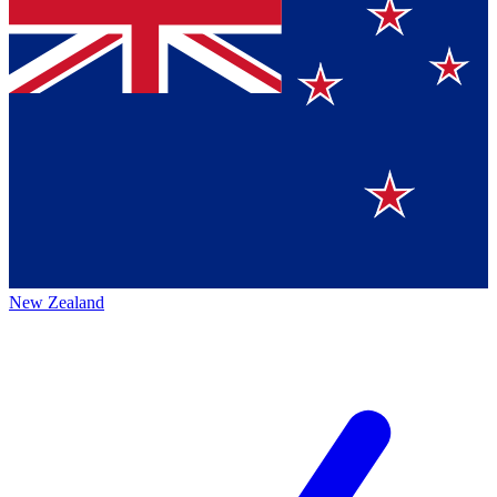
New Zealand