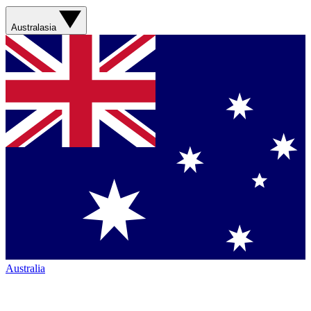
Australasia
Australia