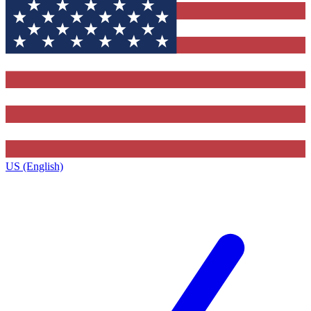
US (English)