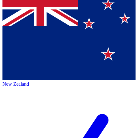
New Zealand