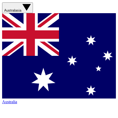
Australasia
Australia