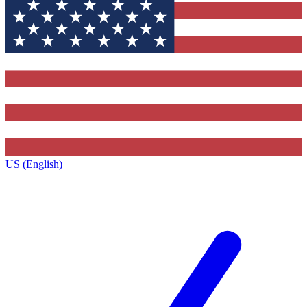
US (English)