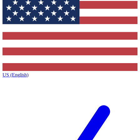
US (English)