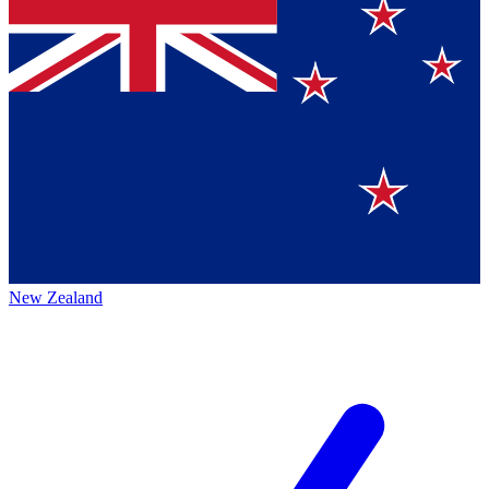
New Zealand