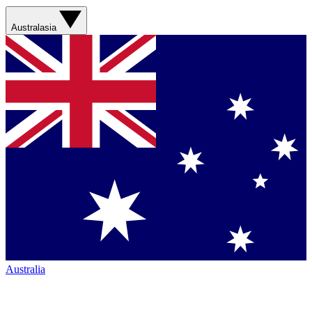
Australasia
Australia