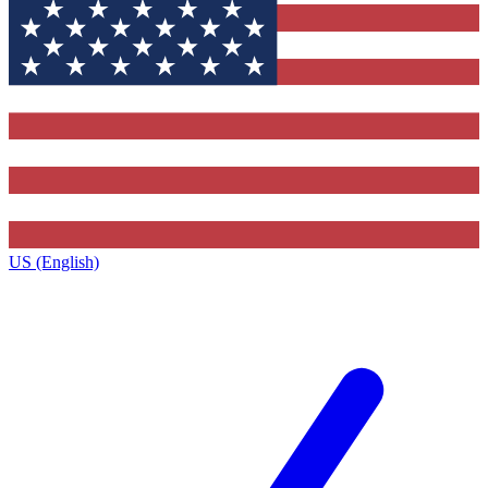
US (English)