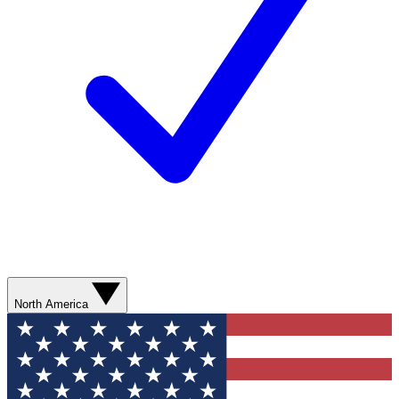
North America