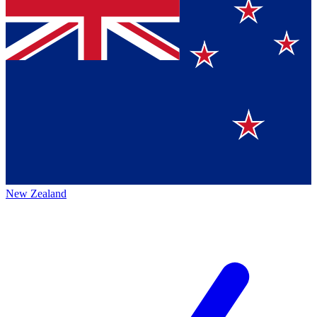
New Zealand