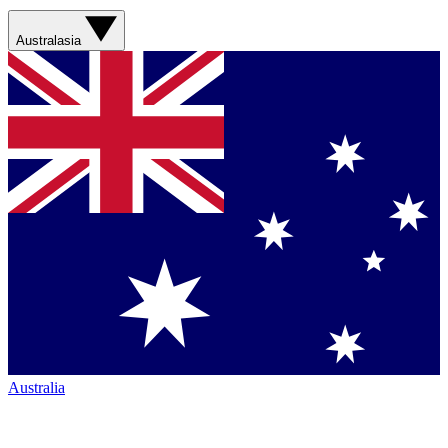
Australasia
Australia