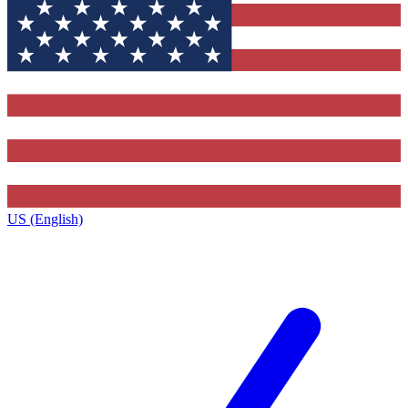
US (English)