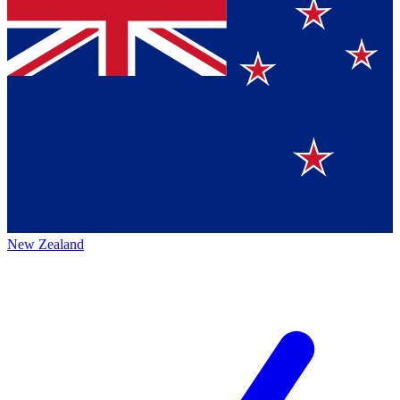
New Zealand