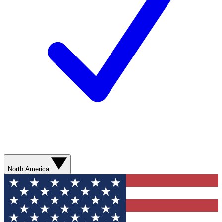
North America