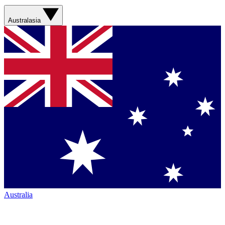
Australasia
Australia