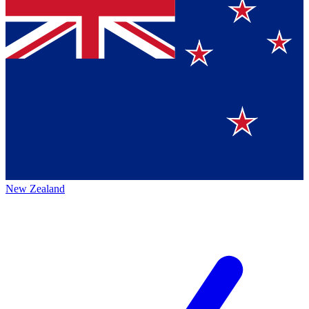
New Zealand