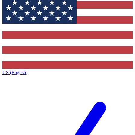
US (English)