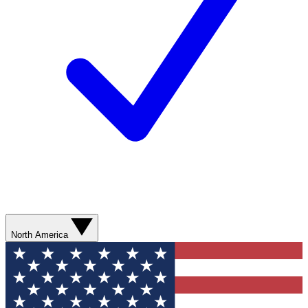
North America