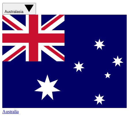
Australasia
Australia