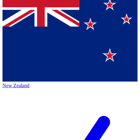
New Zealand