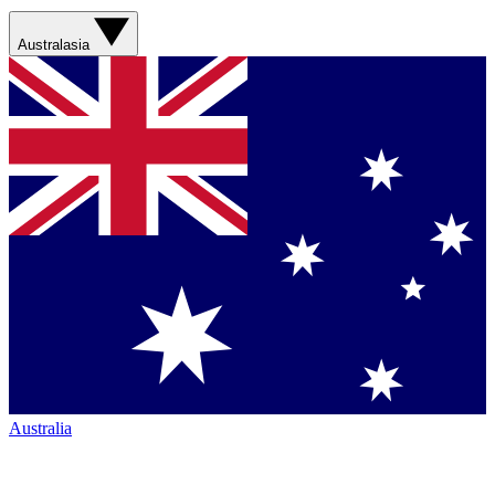
Australasia
Australia