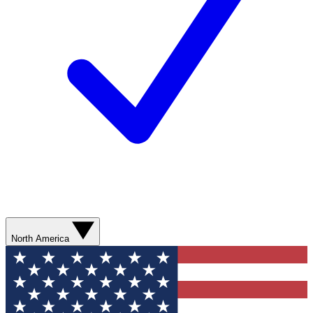
North America