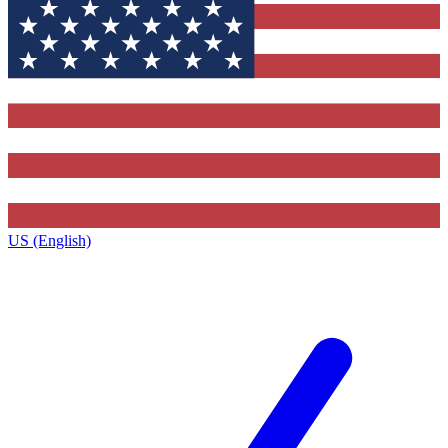
US (English)