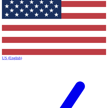
US (English)