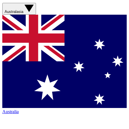
Australasia
Australia