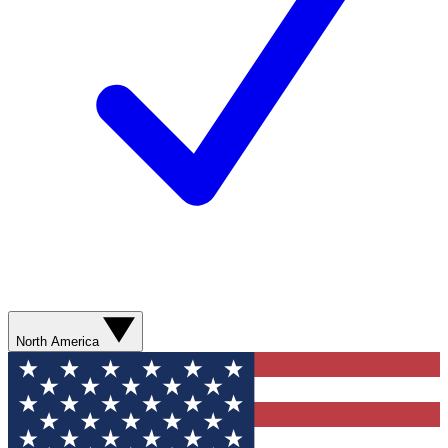
North America