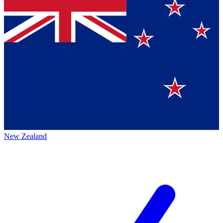
New Zealand