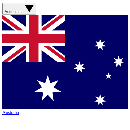
Australasia
Australia