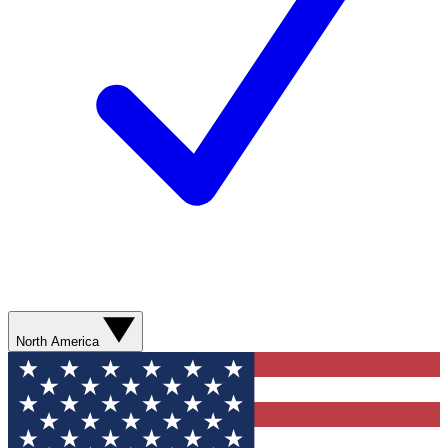
North America