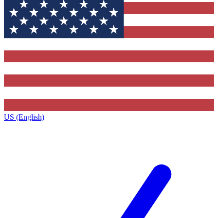
US (English)