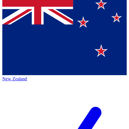
New Zealand