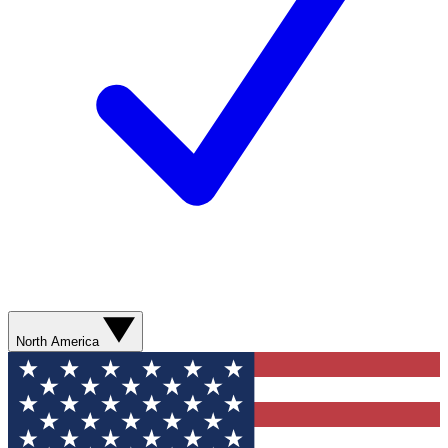
North America