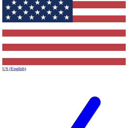
US (English)