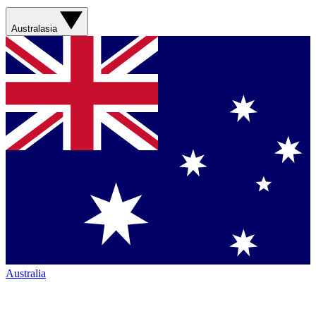
Australasia
Australia