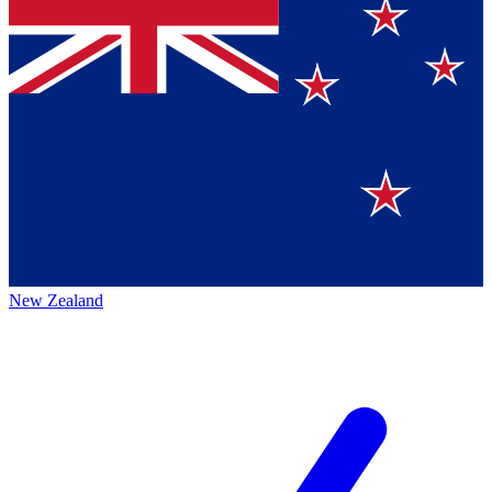
New Zealand