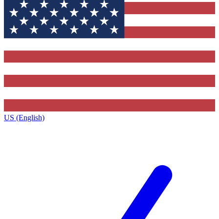
US (English)