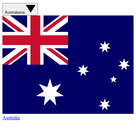
Australasia
Australia