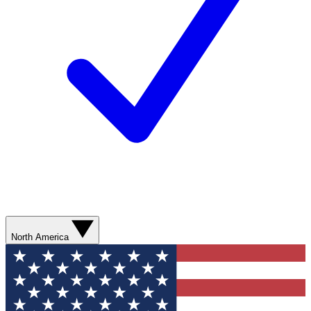
North America