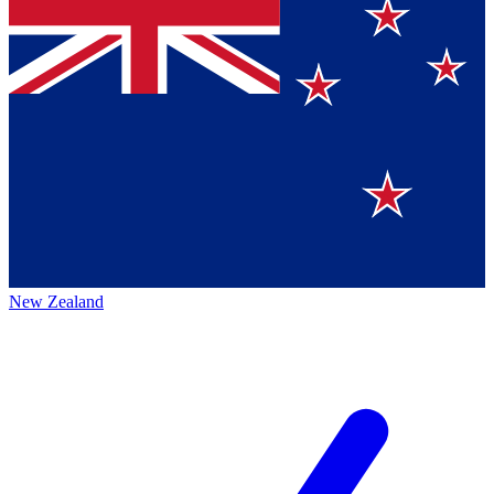
New Zealand