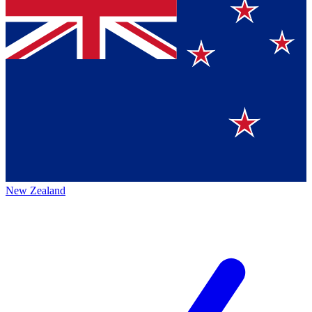
New Zealand