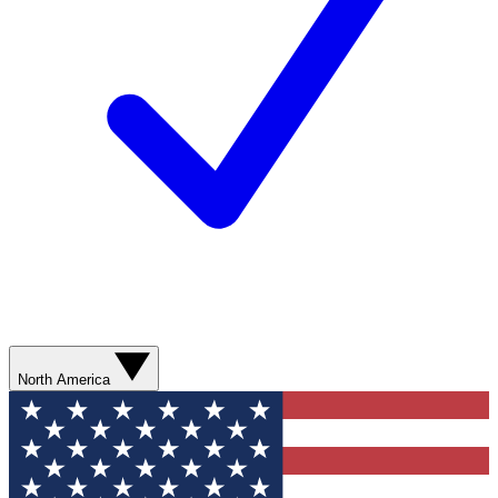
North America