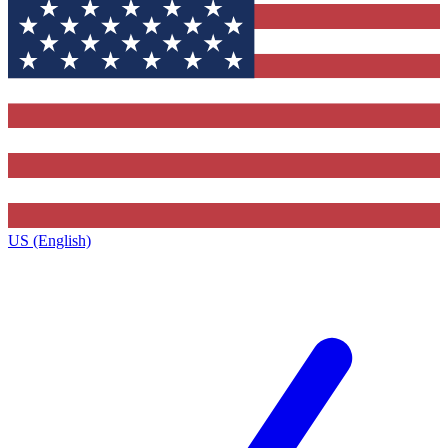
US (English)