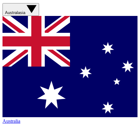
Australasia
Australia