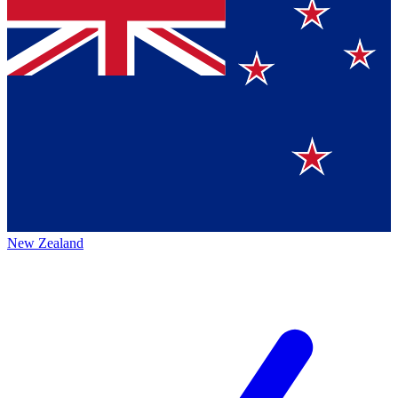
New Zealand