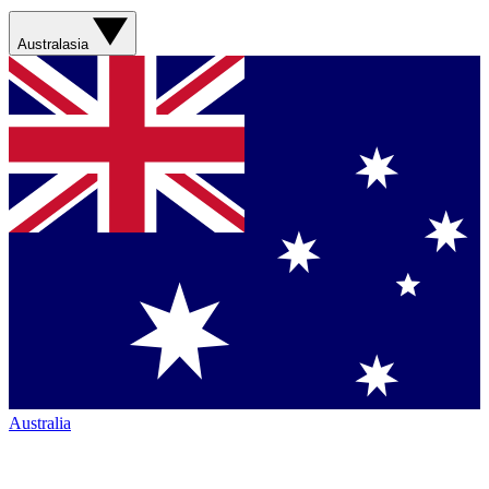
Australasia
Australia