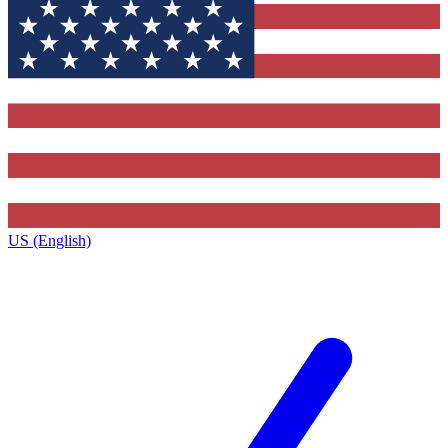
US (English)