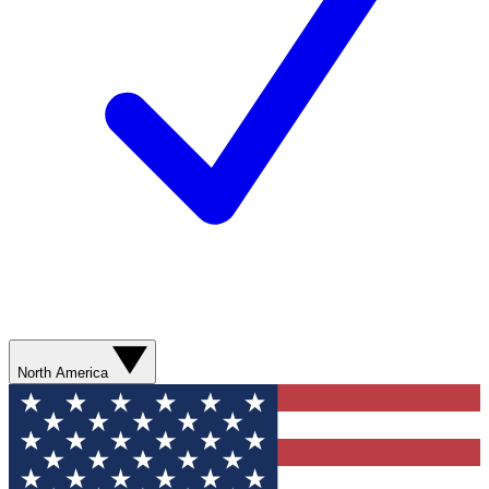
North America