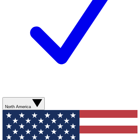
North America