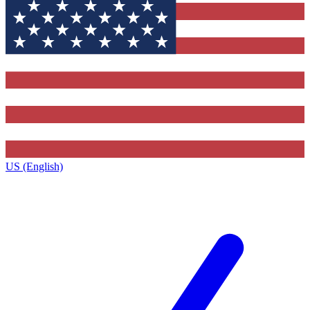
US (English)