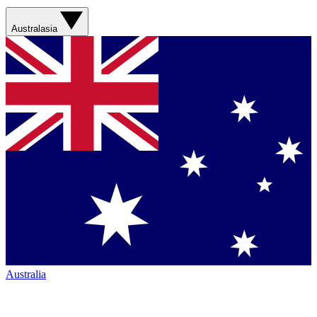
Australasia
Australia