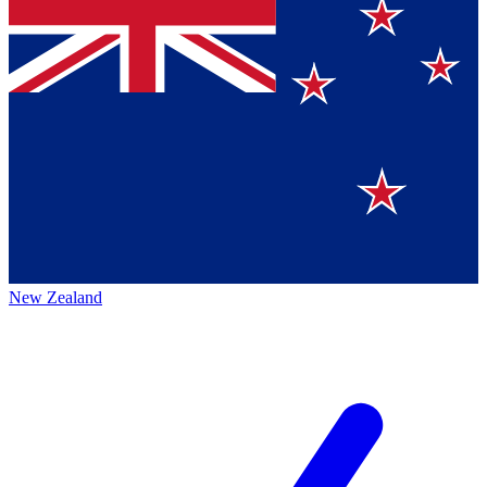
New Zealand