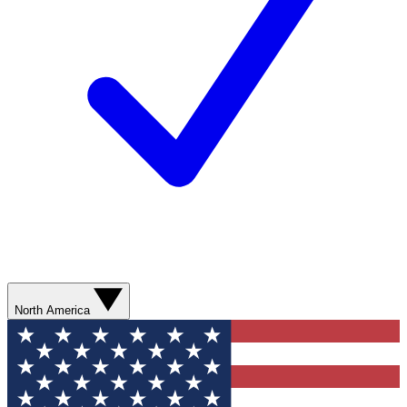
North America