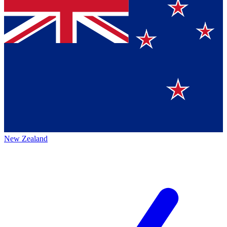
New Zealand