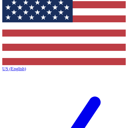
US (English)