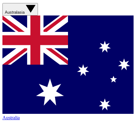
Australasia
Australia