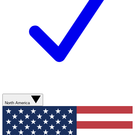
North America