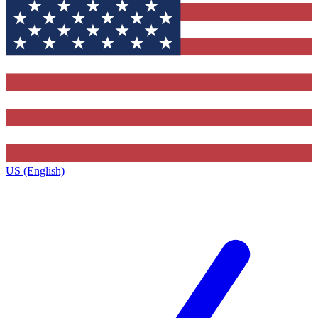
US (English)