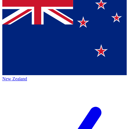
New Zealand