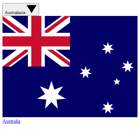
Australasia
Australia